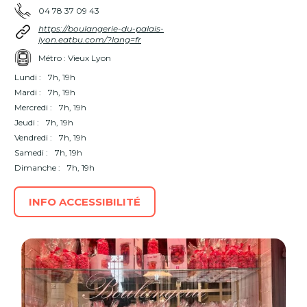
04 78 37 09 43
https://boulangerie-du-palais-
lyon.eatbu.com/?lang=fr
Métro : Vieux Lyon
Lundi :
7h, 19h
Mardi :
7h, 19h
Mercredi :
7h, 19h
Jeudi :
7h, 19h
Vendredi :
7h, 19h
Samedi :
7h, 19h
Dimanche :
7h, 19h
INFO ACCESSIBILITÉ