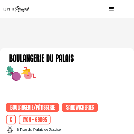
Boulangerie du Palais
Boulangerie/Pâtisserie
Sandwicheries
€
Lyon - 69005
8 Rue du Palais de Justice