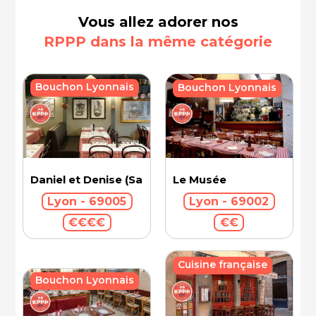
Vous allez adorer nos
RPPP dans la même catégorie
Bouchon Lyonnais
Bouchon Lyonnais
Le Musée
Daniel et Denise (Saint-Jean)
Lyon - 69002
Lyon - 69005
€€
€€€€
Cuisine française
Bouchon Lyonnais