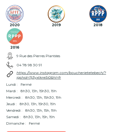
2020
2019
2018
2016
9 Rue des Pierres Plantées
04 78 98 30 91
https://www.instagram.com/boucherietetebech/?
igshid=11j3yxtkre5i0&hl=fr
Lundi :
Fermé
Mardi :
8h30, 13h, 15h30, 19h
Mercredi :
8h30, 13h, 15h30, 19h
Jeudi :
8h30, 13h, 15h30, 19h
Vendredi :
8h30, 13h, 15h, 19h
Samedi :
8h30, 13h, 15h, 19h
Dimanche :
Fermé