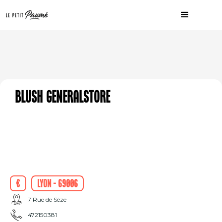
Blush GeneralStore
€
Lyon - 69006
7 Rue de Sèze
472150381