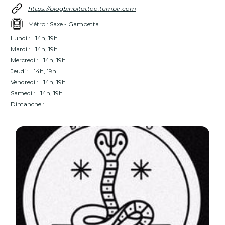
https://blogbiribitattoo.tumblr.com
Métro : Saxe - Gambetta
Lundi :
14h, 19h
Mardi :
14h, 19h
Mercredi :
14h, 19h
Jeudi :
14h, 19h
Vendredi :
14h, 19h
Samedi :
14h, 19h
Dimanche :