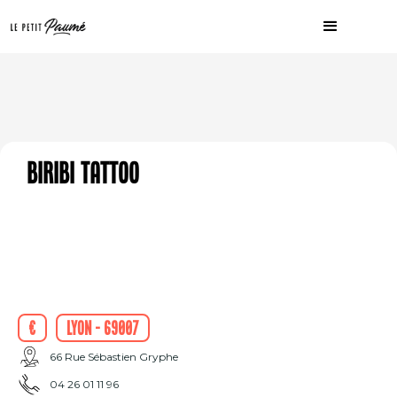
Biribi Tattoo
€
Lyon - 69007
66 Rue Sébastien Gryphe
04 26 01 11 96