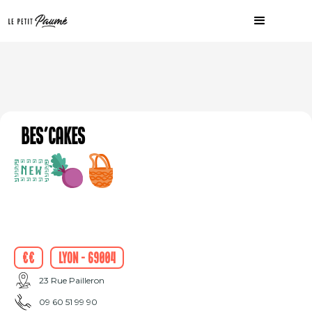
Bes'cakes
€€
Lyon - 69004
23 Rue Pailleron
09 60 51 99 90