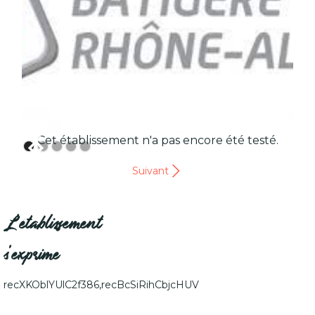
Cet établissement n'a pas encore été testé.
Suivant
L'établissement
s'exprime
recXKOblYUlC2f386,recBcSiRihCbjcHUV