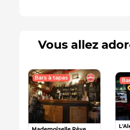
Vous allez ado
Bars à tapas
Bar
L'A
Mademoiselle Rêve