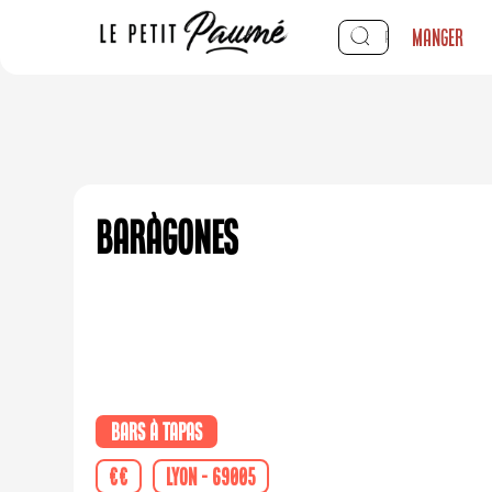
Manger
Baràgones
Bars à tapas
€€
Lyon - 69005