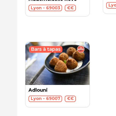
Lyo
Lyon - 69003
€€
Bars à tapas
Adlouni
Lyon - 69007
€€