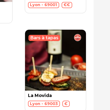
Lyon - 69001
€€
Bars à tapas
La Movida
Lyon - 69003
€