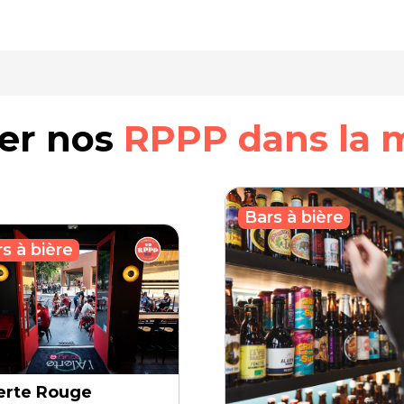
rer nos
RPPP dans la 
Bars à bière
s à bière
lerte Rouge