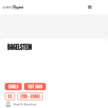
Bagelstein
Bagels
Fast good
€€
Lyon - 69003
Rue Dr Bouchut