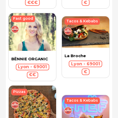
€€€
€
Fast good
Tacos & Kebabs
La Broche
BËNNIE ORGANIC
Lyon - 69001
Lyon - 69001
€
€€
Pizzas
Tacos & Kebabs