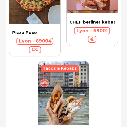
CHËF berliner kebap
Lyon - 69001
Pizza Puce
€
Lyon - 69004
€€
Tacos & Kebabs