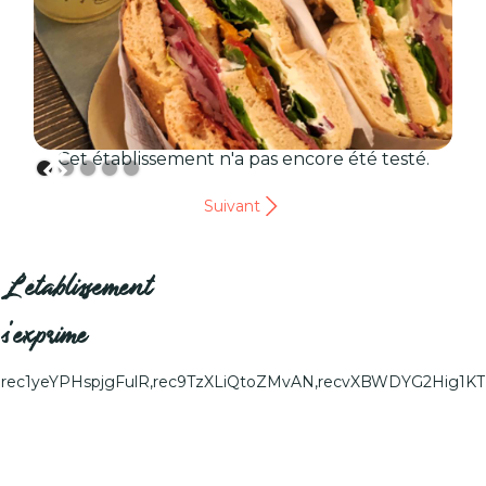
Cet établissement n'a pas encore été testé.
Suivant
L'établissement
s'exprime
rec1yeYPHspjgFulR,rec9TzXLiQtoZMvAN,recvXBWDYG2Hig1KT