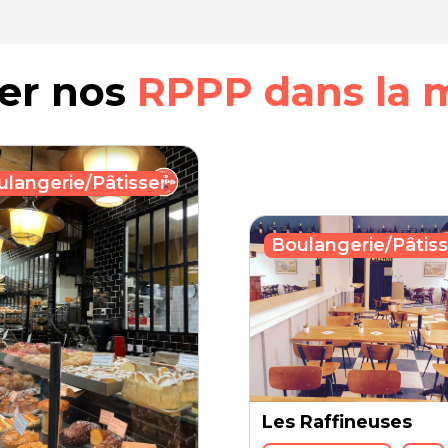
rer nos
RPPP dans la 
ulangerie/Pâtisserie
Boulangerie/Pâtiss
Les Raffineuses