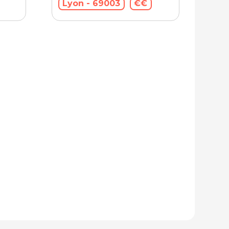
Lyon - 69003
€€