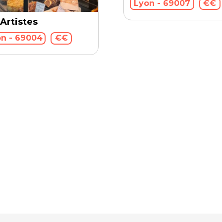
Lyon - 69007
€€
 Artistes
n - 69004
€€