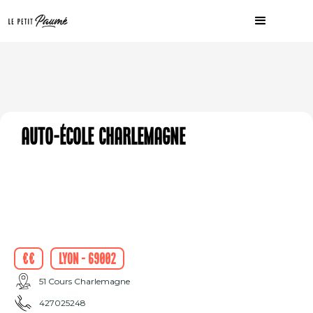
Auto-école Charlemagne
€€
Lyon - 69002
51 Cours Charlemagne
427025248