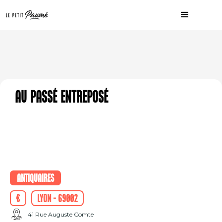
Au passé entreposé
Antiquaires
€
Lyon - 69002
41 Rue Auguste Comte