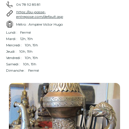
04 78 92 85 81
https://au-passe-
entrepose.com/default.asp
Métro : Ampère Victor Hugo
Lundi :
Fermé
Mardi :
12h, 19h
Mercredi :
10h, 19h
Jeudi :
10h, 19h
Vendredi :
10h, 19h
Samedi :
10h, 19h
Dimanche :
Fermé