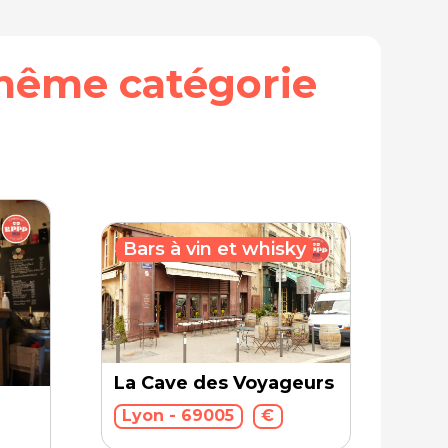
même catégorie
Bars à vin et whisky
La Cave des Voyageurs
e
Lyon - 69005
€