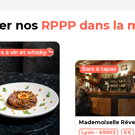
rer nos
RPPP dans la 
s à vin et whisky
Bars à tapas
Mademoiselle Rêv
Lyon - 69003
€€