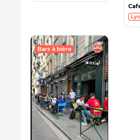
Caf
Lyo
Bars à bière