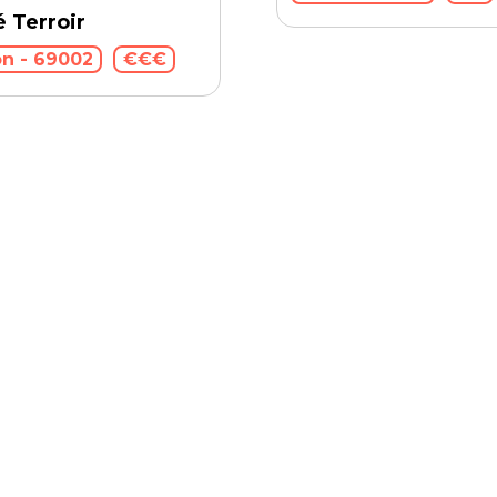
é Terroir
n - 69002
€€€