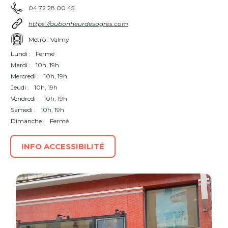
04 72 28 00 45
https://aubonheurdesogres.com
Métro : Valmy
Lundi :
Fermé
Mardi :
10h, 19h
Mercredi :
10h, 19h
Jeudi :
10h, 19h
Vendredi :
10h, 19h
Samedi :
10h, 19h
Dimanche :
Fermé
INFO ACCESSIBILITÉ