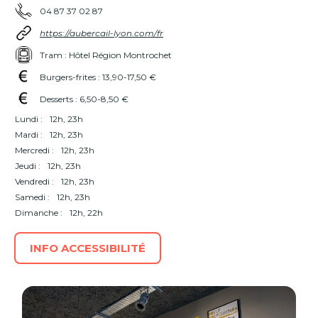
04 87 37 02 87
https://aubercail-lyon.com/fr
Tram : Hôtel Région Montrochet
Burgers-frites : 13,90-17,50 €
Desserts : 6,50-8,50 €
Lundi :
12h, 23h
Mardi :
12h, 23h
Mercredi :
12h, 23h
Jeudi :
12h, 23h
Vendredi :
12h, 23h
Samedi :
12h, 23h
Dimanche :
12h, 22h
INFO ACCESSIBILITÉ