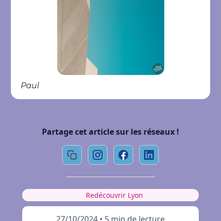
Paul
Partage cet article sur les réseaux !
Redécouvrir Lyon
27/10/2024
•
5 min de lecture