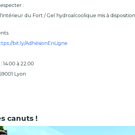
respecter :
'intérieur du Fort / Gel hydroalcoolique mis à dispositio
ents
tps://bit.ly/AdhésionEnLigne
: 14.00 à 22.00
 69001 Lyon
s canuts !