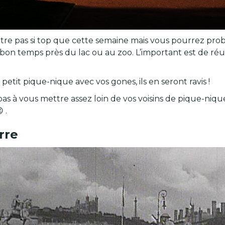
être pas si top que cette semaine mais vous pourrez pr
u bon temps près du lac ou au zoo. L’important est de r
tit pique-nique avec vos gones, ils en seront ravis !
 pas à vous mettre assez loin de vos voisins de pique-niqu
 .
rre