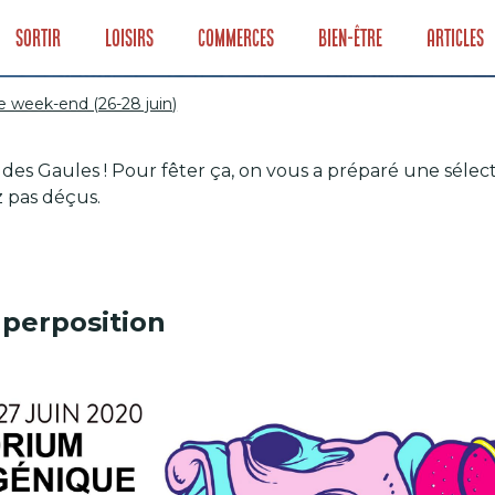
Sortir
Loisirs
Commerces
Bien-être
Articles
e week-end (26-28 juin)
des Gaules ! Pour fêter ça, on vous a préparé une sélect
 Lyon ce week-end 
z pas déçus.
uperposition