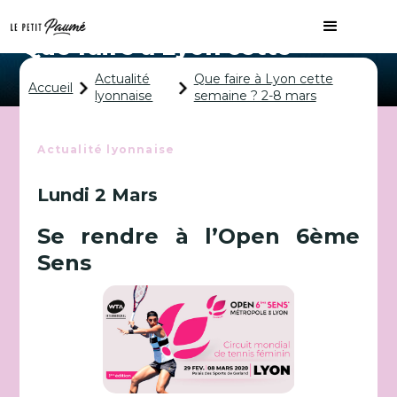
Que faire à Lyon cette
semaine ? 2-8 mars
Actualité
Que faire à Lyon cette
Accueil
lyonnaise
semaine ? 2-8 mars
Actualité lyonnaise
Lundi 2 Mars
Se rendre à l’Open 6ème
Sens