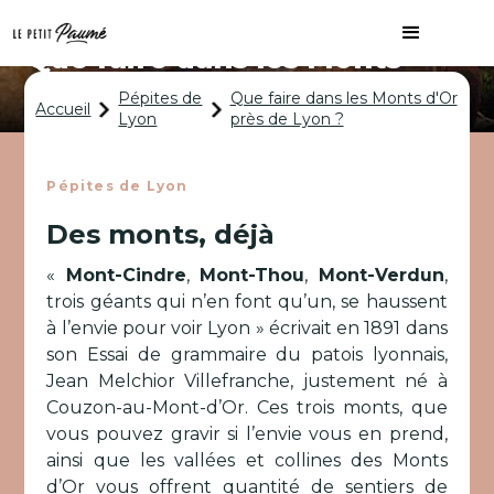
Que faire dans les Monts
d'Or près de Lyon ?
Pépites de
Que faire dans les Monts d'Or
Accueil
Lyon
près de Lyon ?
Pépites de Lyon
Des monts, déjà
«
Mont-Cindre
,
Mont-Thou
,
Mont-Verdun
,
trois géants qui n’en font qu’un, se haussent
à l’envie pour voir Lyon » écrivait en 1891 dans
son Essai de grammaire du patois lyonnais,
Jean Melchior Villefranche, justement né à
Couzon-au-Mont-d’Or. Ces trois monts, que
vous pouvez gravir si l’envie vous en prend,
ainsi que les vallées et collines des Monts
d’Or vous offrent quantité de sentiers de