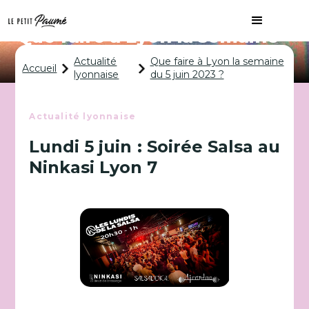
Que faire à Lyon la semaine
du 5 juin 2023 ?
Actualité
Que faire à Lyon la semaine
Accueil
lyonnaise
du 5 juin 2023 ?
Actualité lyonnaise
Lundi 5 juin : Soirée Salsa au
Ninkasi Lyon 7