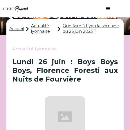
Que faire à Lyon la semaine
du 26 juin 2023 ?
Actualité
Que faire à Lyon la semaine
Accueil
lyonnaise
du 26 juin 2023 ?
Actualité lyonnaise
Lundi 26 juin : Boys Boys
Boys, Florence Foresti aux
Nuits de Fourvière