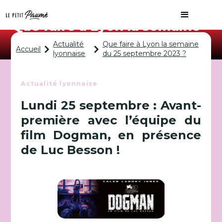
Que faire à Lyon la semaine
du 25 septembre 2023 ?
Actualité
Que faire à Lyon la semaine
Accueil
lyonnaise
du 25 septembre 2023 ?
Actualité lyonnaise
Lundi 25 septembre : Avant-
première avec l’équipe du
film Dogman, en présence
de Luc Besson !