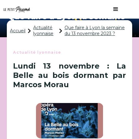
Que faire à Lyon la semaine
du 13 novembre 2023 ?
Actualité
Que faire à Lyon la semaine
Accueil
lyonnaise
du 13 novembre 2023 ?
Actualité lyonnaise
Lundi 13 novembre : La
Belle au bois dormant par
Marcos Morau