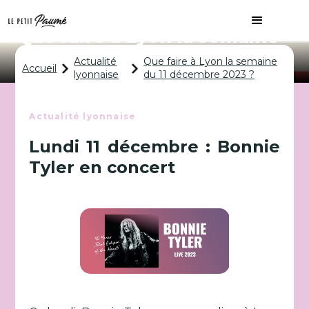
Que faire à Lyon la semaine
du 11 décembre 2023 ?
Actualité
Que faire à Lyon la semaine
Accueil
lyonnaise
du 11 décembre 2023 ?
Actualité lyonnaise
Lundi 11 décembre : Bonnie
Tyler en concert