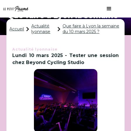
Que faire à Lyon la semaine
du 10 mars 2025 ?
Actualité
Que faire à Lyon la semaine
Accueil
lyonnaise
du 10 mars 2025 ?
Actualité lyonnaise
Lundi 10 mars 2025 - Tester une session
chez Beyond Cycling Studio