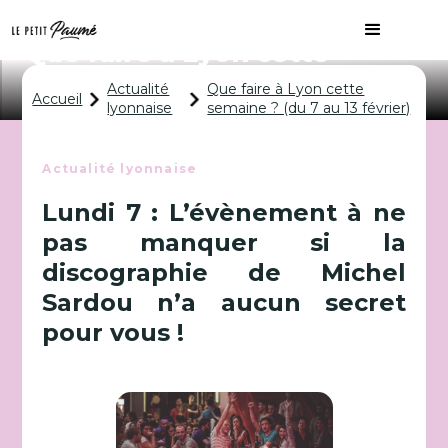
Que faire à Lyon cette
semaine ? (du 7 au 13 février)
Actualité
Que faire à Lyon cette
Accueil
lyonnaise
semaine ? (du 7 au 13 février)
Actualité lyonnaise
Lundi 7 : L’évènement à ne
pas manquer si la
discographie de Michel
Sardou n’a aucun secret
pour vous !