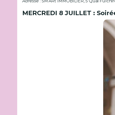
Adresse
: SM’ARt IMMOBILIER, 5 Quai Fulchir
MERCREDI 8 JUILLET : Soiré