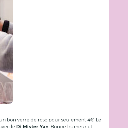
se un bon verre de rosé pour seulement 4€. Le
avec le
Dj Mister Yan
. Bonne humeur et