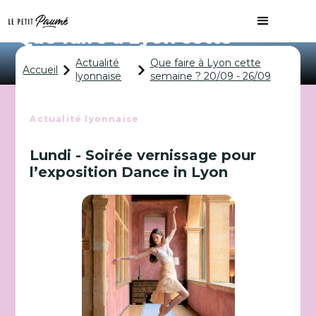
Que faire à Lyon cette
semaine ? 20/09 - 26/09
Actualité
Que faire à Lyon cette
Accueil
lyonnaise
semaine ? 20/09 - 26/09
Actualité lyonnaise
Lundi - Soirée vernissage pour
l’exposition Dance in Lyon