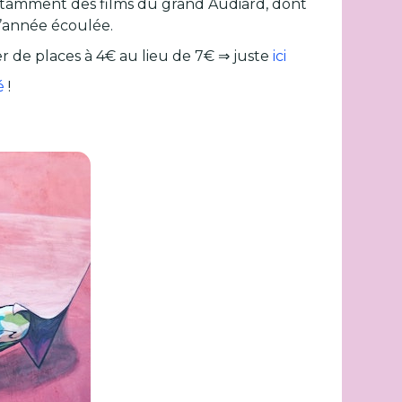
(notamment des films du grand Audiard, dont
l’année écoulée.
er de places à 4€ au lieu de 7€ ⇒ juste
ici
é
!