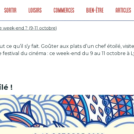
Sortir
Loisirs
Commerces
Bien-être
Articles
e week-end ? (9-11 octobre)
t ce qu’il s’y fait. Goûter aux plats d’un chef étoilé, vis
yon ce week-end ? 
 festival du cinéma : ce week-end du 9 au 11 octobre à L
lé !