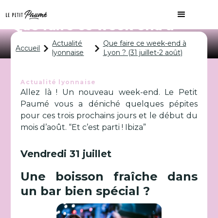
Que faire ce week-end à
Lyon ? (31 juillet-2 août)
Actualité
Que faire ce week-end à
Accueil
lyonnaise
Lyon ? (31 juillet-2 août)
Actualité lyonnaise
Allez là ! Un nouveau week-end. Le Petit
Paumé vous a déniché quelques pépites
pour ces trois prochains jours et le début du
mois d’août. “Et c’est parti ! Ibiza”
Vendredi 31 juillet
Une boisson fraîche dans
un bar bien spécial ?