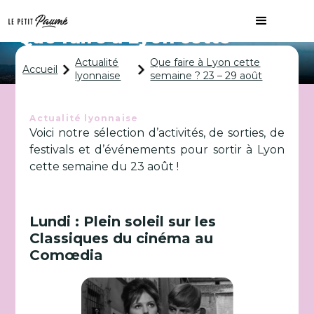
Que faire à Lyon cette
semaine ? 23 – 29 août
Actualité
Que faire à Lyon cette
Accueil
lyonnaise
semaine ? 23 – 29 août
Actualité lyonnaise
Voici notre sélection d’activités, de sorties, de
festivals et d’événements pour sortir à Lyon
cette semaine du 23 août !
Lundi : Plein soleil sur les
Classiques du cinéma au
Comœdia