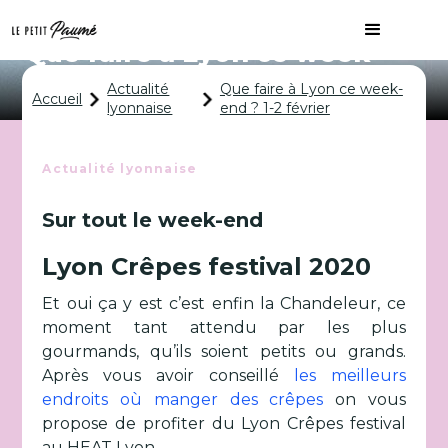
Que faire à Lyon ce week-
end ? 1-2 février
Actualité
Que faire à Lyon ce week-
Accueil
lyonnaise
end ? 1-2 février
Actualité lyonnaise
Sur tout le week-end
Lyon Crêpes festival 2020
Et oui ça y est c’est enfin la Chandeleur, ce
moment tant attendu par les plus
gourmands, qu’ils soient petits ou grands.
Après vous avoir conseillé
les meilleurs
endroits où manger des crêpes
on vous
propose de profiter du Lyon Crêpes festival
au HEAT Lyon.