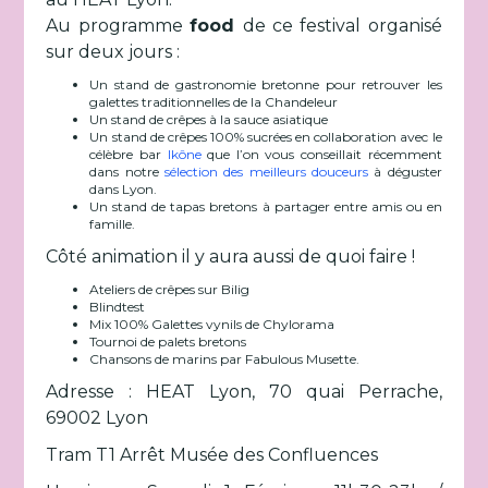
Au programme
food
de ce festival organisé
sur deux jours :
Un stand de gastronomie bretonne pour retrouver les
galettes traditionnelles de la Chandeleur
Un stand de crêpes à la sauce asiatique
Un stand de crêpes 100% sucrées en collaboration avec le
célèbre bar
Ikône
que l’on vous conseillait récemment
dans notre
sélection des meilleurs douceurs
à déguster
dans Lyon.
Un stand de tapas bretons à partager entre amis ou en
famille.
Côté animation il y aura aussi de quoi faire !
Ateliers de crêpes sur Bilig
Blindtest
Mix 100% Galettes vynils de Chylorama
Tournoi de palets bretons
Chansons de marins par Fabulous Musette.
Adresse : HEAT Lyon, 70 quai Perrache,
69002 Lyon
Tram T1 Arrêt Musée des Confluences