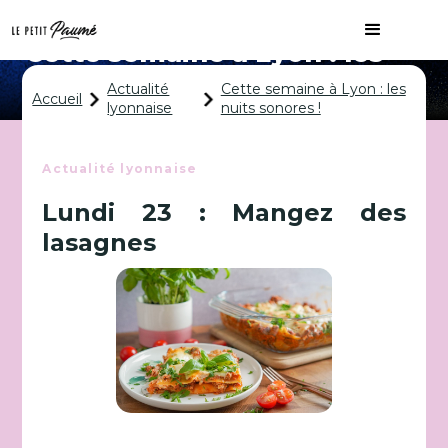
Cette semaine à Lyon : les
nuits sonores !
Actualité
Cette semaine à Lyon : les
Accueil
lyonnaise
nuits sonores !
Actualité lyonnaise
Lundi 23 : Mangez des
lasagnes