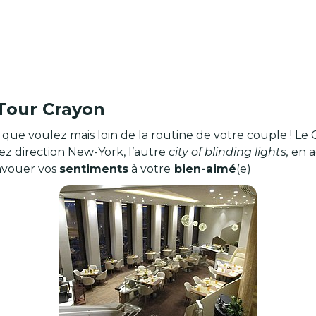
 Tour Crayon
ce que voulez mais loin de la routine de votre couple ! Le
ez direction New-York, l’autre
city of blinding lights,
en a
’avouer vos
sentiments
à votre
bien-aimé
(e)