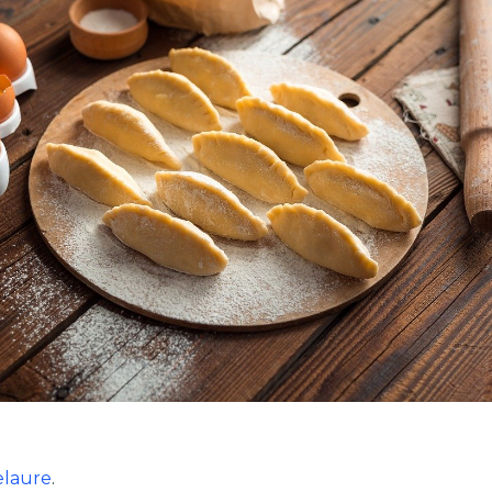
belaure
.