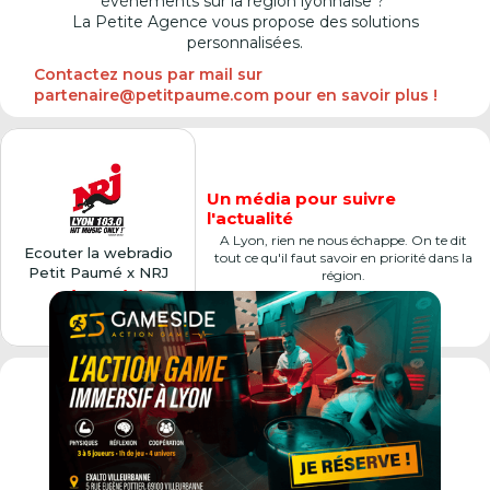
événements sur la région lyonnaise ?
La Petite Agence vous propose des solutions
personnalisées.
Contactez nous par mail sur
partenaire@petitpaume.com pour en savoir plus !
Un média pour suivre
l'actualité
A Lyon, rien ne nous échappe. On te dit
Ecouter la webradio
tout ce qu'il faut savoir en priorité dans la
Petit Paumé x NRJ
région.
Cliquer ici
Premier city-guide de France,
véritable
institution