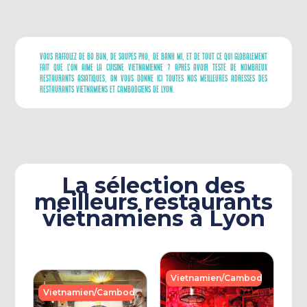
Vous Raffolez De Bo Bun, De Soupes Pho, De Banh Mi, Et De Tout Ce Qui Globalement
Fait Que L’on Aime La Cuisine Vietnamienne ? Après Avoir Testé De Nombreux
Restaurants Asiatiques, On Vous Donne Ici Toutes Nos Meilleures Adresses Des
Restaurants Vietnamiens Et Cambodgiens De Lyon.
La sélection des
meilleurs restaurants
vietnamiens à Lyon
Vietnamien/Cambodgien
Vietnamien/Cambodgien