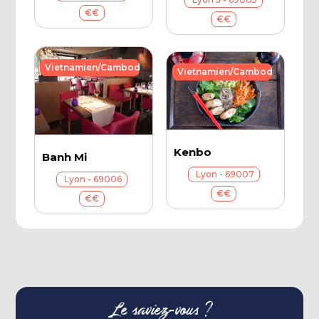
€€
€€
Vietnamien/Cambodgien
Vietnamien/Cambodgien
Kenbo
Banh Mi
Lyon - 69007
Lyon - 69006
€€
€€
Le saviez-vous ?