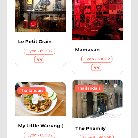
Le Petit Grain
Mamasan
Lyon - 69002
Lyon - 69002
€€
€€
Thaïlandais
Thaïlandais
My Little Warung (Mercière)
The Phamily
Lyon - 69002
Lyon 5 - 69005