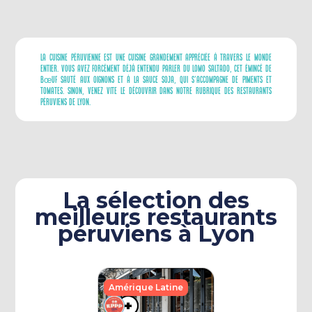
La Cuisine Péruvienne Est Une Cuisine Grandement Appréciée À Travers Le Monde
Entier. Vous Avez Forcément Déjà Entendu Parler Du Lomo Saltado, Cet Émincé De
Bœuf Sauté Aux Oignons Et À La Sauce Soja, Qui S’accompagne De Piments Et
Tomates. Sinon, Venez Vite Le Découvrir Dans Notre Rubrique Des Restaurants
Péruviens De Lyon.
La sélection des
meilleurs restaurants
péruviens à Lyon
Amérique Latine
+
+