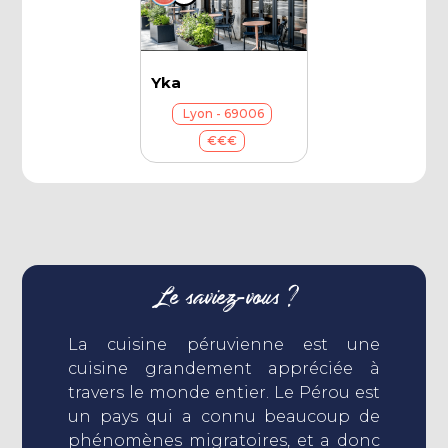
Yka
Lyon - 69006
€€€
Le saviez-vous ?
La cuisine péruvienne est une
cuisine grandement appréciée à
travers le monde entier. Le Pérou est
un pays qui a connu beaucoup de
phénomènes migratoires, et a donc