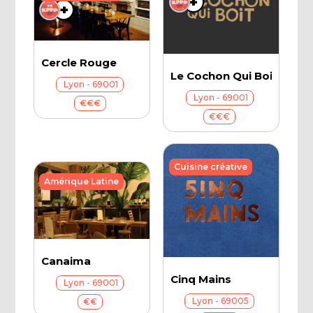
+
+
+
+
Cercle Rouge
Le Cochon Qui Boit
Lyon - 69001
Lyon - 69001
€€€
€€€
Cuisine créative
Amérique Latine
Canaima
Cinq Mains
Lyon - 69001
Lyon - 69005
€€