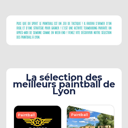
Plus Que Du Sport Le Paintball Est Un Jeu De Tactique ! Il Faudra S’armer D’un
Fusil Et D’une Stratégie Pour Gagner ! C’est Une Activité Teambuiding Parfaite Un
Après-Midi De Semaine Comme En Week-End ! Venez Vite Découvrir Notre Sélection
Des Paintball À Lyon.
La sélection des
meilleurs paintball de
Lyon
Paintball
Paintball