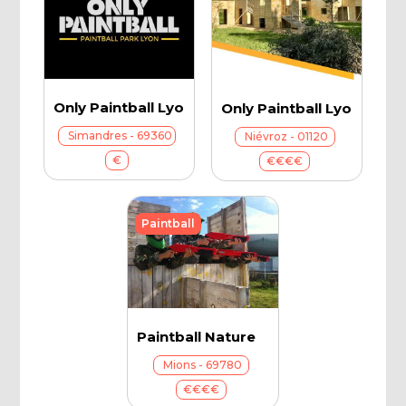
Only Paintball Lyon Sud
Only Paintball Lyon Nord
Simandres - 69360
Niévroz - 01120
€
€€€€
Paintball
Paintball Nature
Mions - 69780
€€€€