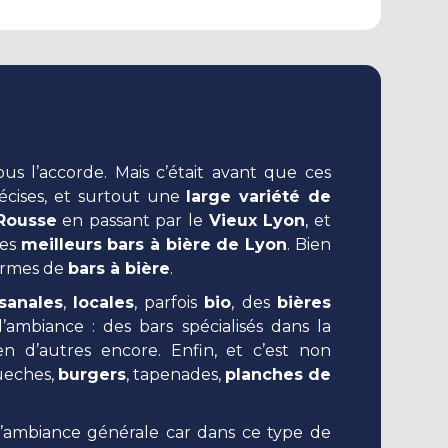
s l’accorde. Mais c’était avant que ces
récises, et surtout une
large variété de
-Rousse
en passant par le
Vieux Lyon
, et
des
meilleurs bars à bière de Lyon
. Bien
termes de
bars à bière
.
isanales
,
locales
, parfois
bio
, des
bières
ambiance : des bars spécialisés dans la
ien d’autres encore. Enfin, et c’est non
kueches,
burgers
, tapenades,
planches de
 l’ambiance générale car dans ce type de