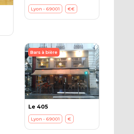
Lyon - 69001
€€
Bars à bière
Le 405
Lyon - 69001
€