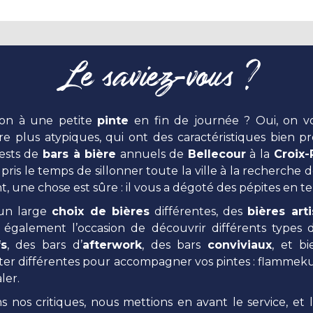
Le saviez-vous ?
 non à une petite
pinte
en fin de journée ? Oui, on vou
e plus atypiques, qui ont des caractéristiques bien p
tests de
bars à bière
annuels de
Bellecour
à la
Croix
pris le temps de sillonner toute la ville à la recherche 
bant, une chose est sûre : il vous a dégoté des pépites en 
 un large
choix de bières
différentes, des
bières art
également l’occasion de découvrir différents types d’
fs
, des bars d’
afterwork
, des bars
conviviaux
, et b
noter différentes pour accompagner vos pintes : flamme
ler.
ns nos critiques, nous mettions en avant le service, et