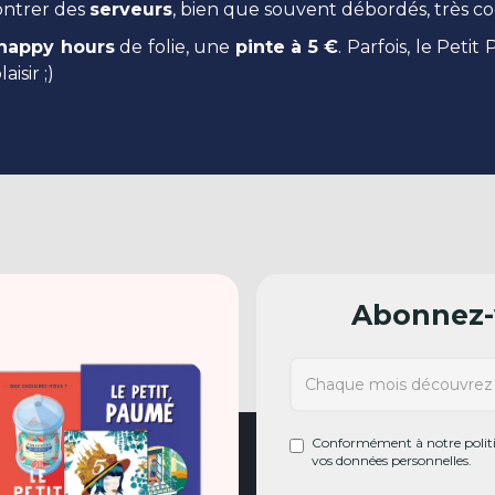
contrer des
serveurs
, bien que souvent débordés, très co
happy hours
de folie, une
pinte à 5 €
. Parfois, le Pet
isir ;)
Abonnez-v
Conformément à notre politiq
vos données personnelles.