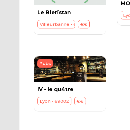
MO
Le Bieristan
Ly
Villeurbanne - 69100
€€
Pubs
IV - le qu4tre
Lyon - 69002
€€