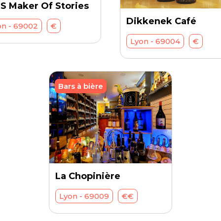
S Maker Of Stories
Dikkenek Café
on - 69002
€
Lyon - 69004
€
Bars à bière
La Chopinière
Lyon - 69009
€€