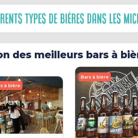
érents Types De Bières Dans Les Mi
on des meilleurs bars à bi
Bars à bière
s à bière