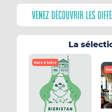
Venez Découvrir Les Diff
La sélecti
Bars à bière
Bar