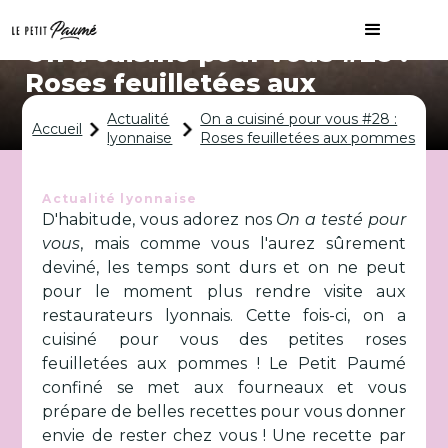
On a cuisiné pour vous #28 :
Roses feuilletées aux
pommes
Actualité
On a cuisiné pour vous #28 :
Accueil
lyonnaise
Roses feuilletées aux pommes
Actualité lyonnaise
D'habitude, vous adorez nos
On a testé pour
vous
, mais comme vous l'aurez sûrement
deviné, les temps sont durs et on ne peut
pour le moment plus rendre visite aux
restaurateurs lyonnais. Cette fois-ci, on a
cuisiné pour vous des petites roses
feuilletées aux pommes ! Le Petit Paumé
confiné se met aux fourneaux et vous
prépare de belles recettes pour vous donner
envie de rester chez vous ! Une recette par