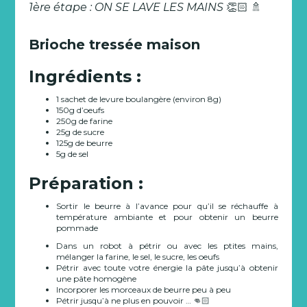
1ère étape : ON SE LAVE LES MAINS
👏🏻 🚿
Brioche tressée maison
Ingrédients :
1 sachet de levure boulangère (environ 8g)
150g d’oeufs
250g de farine
25g de sucre
125g de beurre
5g de sel
Préparation :
Sortir le beurre à l’avance pour qu’il se réchauffe à
température ambiante et pour obtenir un beurre
pommade
Dans un robot à pétrir ou avec les ptites mains,
mélanger la farine, le sel, le sucre, les oeufs
Pétrir avec toute votre énergie la pâte jusqu’à obtenir
une pâte homogène
Incorporer les morceaux de beurre peu à peu
Pétrir jusqu’à ne plus en pouvoir … 👊🏻