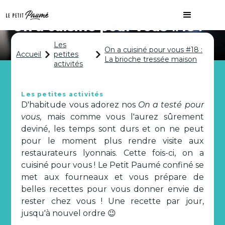
On a cuisiné pour vous #18 :
La brioche tressée maison
Les
On a cuisiné pour vous #18 :
Accueil
petites
La brioche tressée maison
activités
Les petites activités
D'habitude vous adorez nos
On a testé pour
vous,
mais comme vous l'aurez sûrement
deviné, les temps sont durs et on ne peut
pour le moment plus rendre visite aux
restaurateurs lyonnais. Cette fois-ci, on a
cuisiné pour vous ! Le Petit Paumé confiné se
met aux fourneaux et vous prépare de
belles recettes pour vous donner envie de
rester chez vous ! Une recette par jour,
jusqu'à nouvel ordre 😉