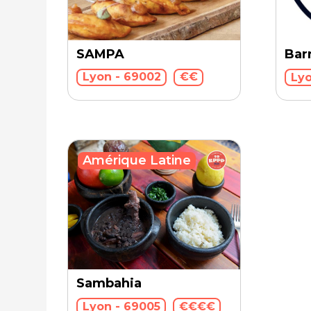
SAMPA
Bar
Lyon - 69002
€€
Lyo
Amérique Latine
Sambahia
Lyon - 69005
€€€€