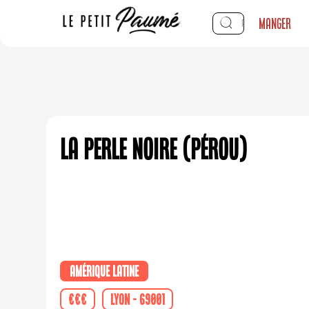
Manger
La Perle Noire (Pérou)
Amérique Latine
€€€
Lyon - 69001