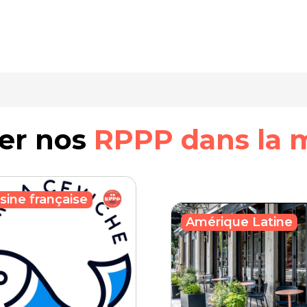
rer nos
RPPP dans la 
sine française
Amérique Latine