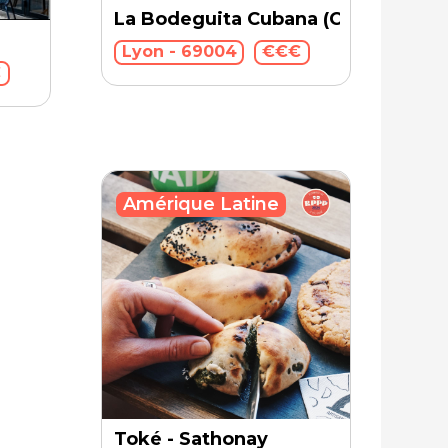
La Bodeguita Cubana (Cuba)
Lyon - 69004
€€€
€
Amérique Latine
Toké - Sathonay