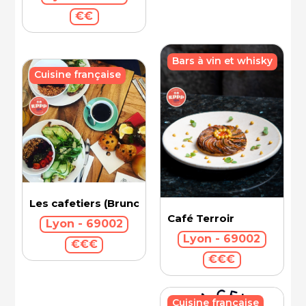
€€
Bars à vin et whisky
Cuisine française
Les cafetiers (Brunch)
Café Terroir
Lyon - 69002
Lyon - 69002
€€€
€€€
Cuisine française