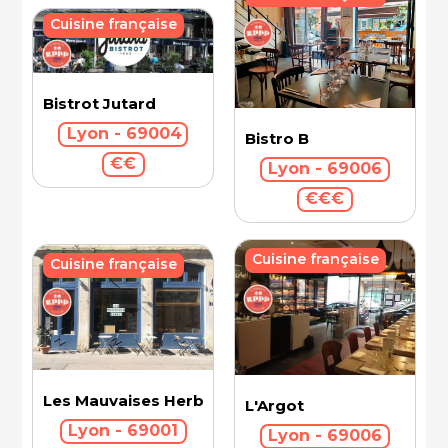
Cuisine française
Bistrot Jutard
Lyon - 69004
Bistro B
€€
Lyon - 69006
€€€
Cuisine française
Cuisine française
Les Mauvaises Herbes
L'Argot
Lyon - 69001
Lyon - 69006