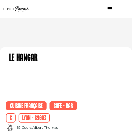
Le Hangar
Cuisine française
Café - Bar
€
Lyon - 69003
69 Cours Albert Thomas