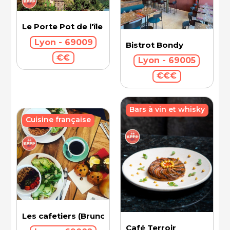
Le Porte Pot de l'île Barbe
Lyon - 69009
Bistrot Bondy
€€
Lyon - 69005
€€€
Bars à vin et whisky
Cuisine française
Les cafetiers (Brunch)
Café Terroir