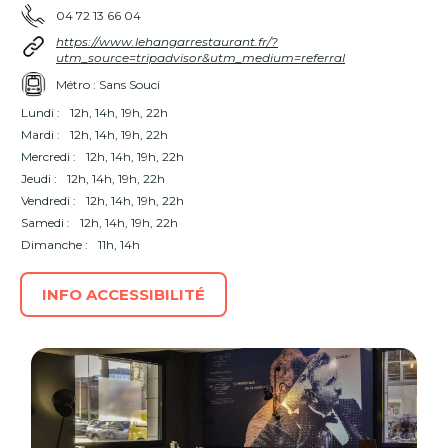
04 72 13 66 04
https://www.lehangarrestaurant.fr/?
utm_source=tripadvisor&utm_medium=referral
Métro : Sans Souci
Lundi :
12h, 14h, 19h, 22h
Mardi :
12h, 14h, 19h, 22h
Mercredi :
12h, 14h, 19h, 22h
Jeudi :
12h, 14h, 19h, 22h
Vendredi :
12h, 14h, 19h, 22h
Samedi :
12h, 14h, 19h, 22h
Dimanche :
11h, 14h
INFO ACCESSIBILITÉ