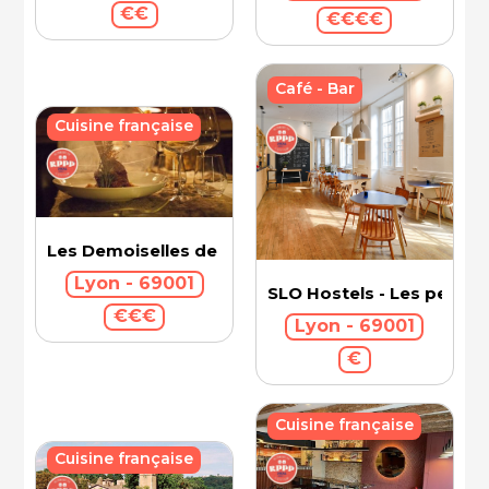
€€
€€€€
Café - Bar
Cuisine française
Les Demoiselles de Rochefort
Lyon - 69001
SLO Hostels - Les pentes
€€€
Lyon - 69001
€
Cuisine française
Cuisine française