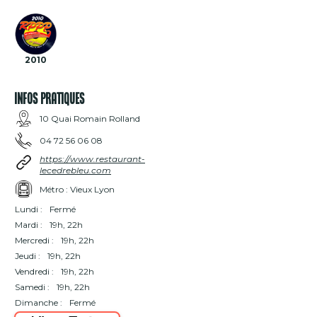
2010
INFOS PRATIQUES
10 Quai Romain Rolland
04 72 56 06 08
https://www.restaurant-
lecedrebleu.com
Métro : Vieux Lyon
Lundi :
Fermé
Mardi :
19h, 22h
Mercredi :
19h, 22h
Jeudi :
19h, 22h
Vendredi :
19h, 22h
Samedi :
19h, 22h
Dimanche :
Fermé