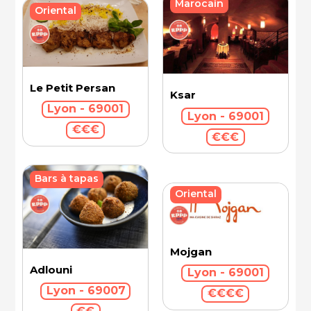
Marocain
Oriental
Le Petit Persan
Ksar
Lyon - 69001
Lyon - 69001
€€€
€€€
Bars à tapas
Oriental
Mojgan
Adlouni
Lyon - 69001
Lyon - 69007
€€€€