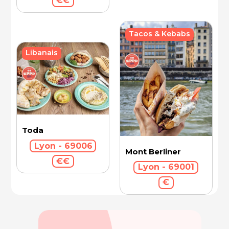
€€
Tacos & Kebabs
Libanais
Toda
Lyon - 69006
Mont Berliner
€€
Lyon - 69001
€