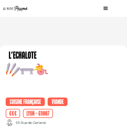
L'Echalote
Cuisine française
Viande
€€€
Lyon - 69007
93 Rue de Gerland