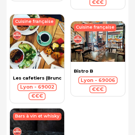
€€€
Cuisine française
Cuisine française
Bistro B
Les cafetiers (Brunch)
Lyon - 69006
Lyon - 69002
€€€
€€€
Bars à vin et whisky