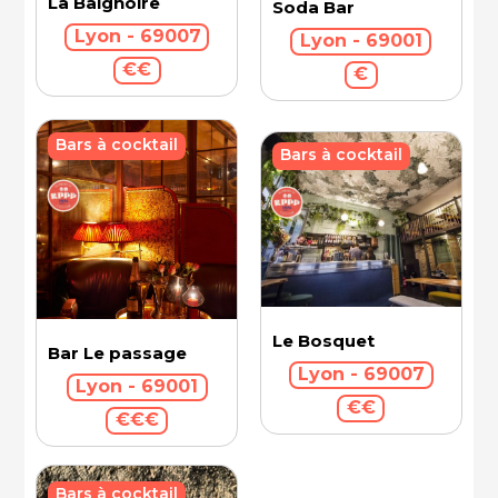
La Baignoire
Soda Bar
Lyon - 69007
Lyon - 69001
€€
€
Bars à cocktail
Bars à cocktail
Le Bosquet
Bar Le passage
Lyon - 69007
Lyon - 69001
€€
€€€
Bars à cocktail