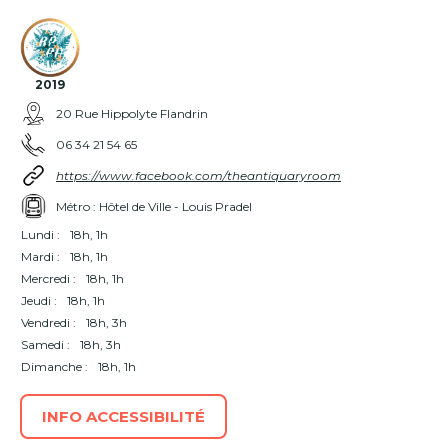
2019
20 Rue Hippolyte Flandrin
06 34 21 54 65
https://www.facebook.com/theantiquaryroom
Métro : Hôtel de Ville - Louis Pradel
Lundi :
18h, 1h
Mardi :
18h, 1h
Mercredi :
18h, 1h
Jeudi :
18h, 1h
Vendredi :
18h, 3h
Samedi :
18h, 3h
Dimanche :
18h, 1h
INFO ACCESSIBILITÉ