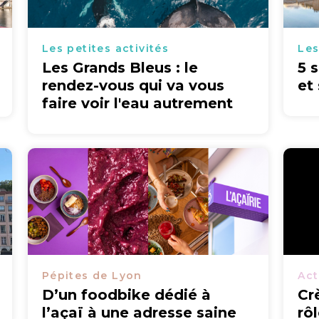
Les petites activités
Les
Les Grands Bleus : le
5 
rendez-vous qui va vous
et
faire voir l'eau autrement
Pépites de Lyon
Act
D’un foodbike dédié à
Cr
l’açaï à une adresse saine
rô