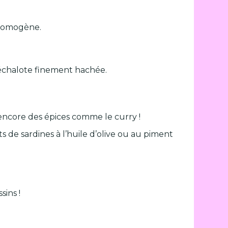
 homogène.
e échalote finement hachée.
encore des épices comme le curry !
ts de sardines à l’huile d’olive ou au piment
sins !