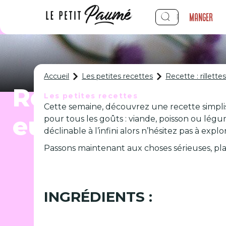
Manger
Accueil
Les petites recettes
Recette : rillett
Recette : rillett
Les petites recettes
Cette semaine, découvrez une recette simpliss
euros !
pour tous les goûts : viande, poisson ou légu
déclinable à l’infini alors n’hésitez pas à expl
Passons maintenant aux choses sérieuses, plac
INGRÉDIENTS :