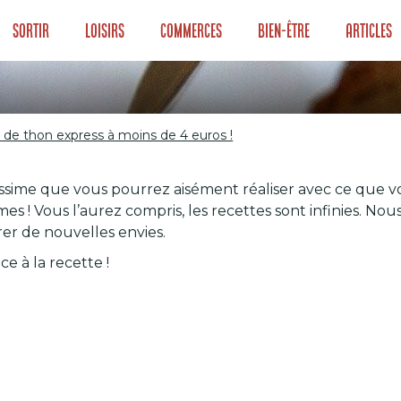
Sortir
Loisirs
Commerces
Bien-être
Articles
es de thon express à moins de 4 euros !
es de thon express
ime que vous pourrez aisément réaliser avec ce que vous 
mes ! Vous l’aurez compris, les recettes sont infinies. N
orer de nouvelles envies.
e à la recette !