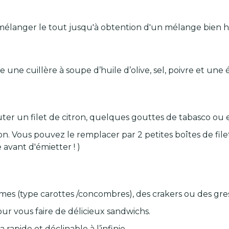
s mélanger le tout jusqu'à obtention d'un mélange bien
 une cuillère à soupe d’huile d’olive, sel, poivre et un
er un filet de citron, quelques gouttes de tabasco ou 
hon. Vous pouvez le remplacer par 2 petites boîtes de file
 avant d'émietter ! )
umes (type carottes /concombres), des crakers ou des gres
r vous faire de délicieux sandwichs.
rapide et déclinable à l’infinie.