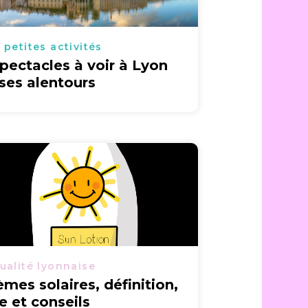
 petites activités
spectacles à voir à Lyon
 ses alentours
ualité lyonnaise
èmes solaires, définition,
le et conseils