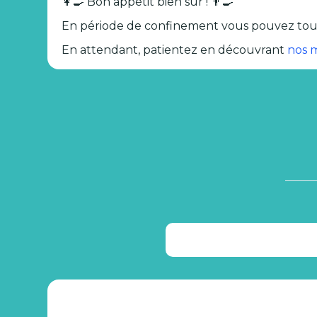
👩‍🍳 Bon appétit bien sûr ! 👨‍🍳
En période de confinement vous pouvez toujou
En attendant, patientez en découvrant
nos m