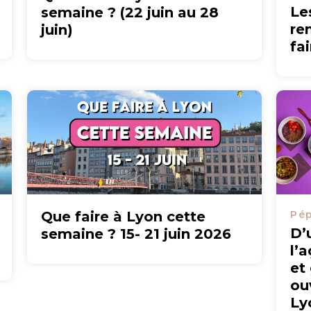
Le
semaine ? (22 juin au 28
re
juin)
fa
Que faire à Lyon cette
Pép
D’
semaine ? 15- 21 juin 2026
l’
et
ou
Ly