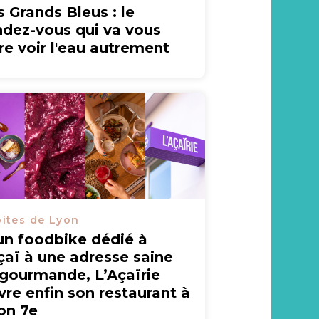
s Grands Bleus : le
ndez-vous qui va vous
ire voir l'eau autrement
ites de Lyon
un foodbike dédié à
açaï à une adresse saine
 gourmande, L’Açaïrie
vre enfin son restaurant à
on 7e